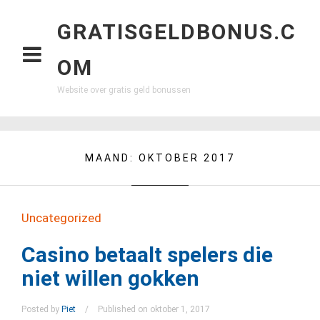
GRATISGELDBONUS.C
OM
Website over gratis geld bonussen
MAAND:
OKTOBER 2017
Uncategorized
Casino betaalt spelers die
niet willen gokken
Posted by
Piet
Published on oktober 1, 2017